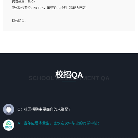
岗位薪资：3k-5k
标志及吉祥物设计，效果图后期处理等。
正式岗位薪资：5k-10K，年终奖1-3个月（看能力浮动）
岗位要求：
岗位职责：
1、艺术设计类相关专业；（其中需求分析顾问不限专业）
1、完成主要工作：项目解决方案策划与编写，项目投标方案编写、项目申报方案编
2、热爱展览展示设计工作，熟悉行业动向，设计专业知识和产品专业知识；
写；
3、具有良好的人际沟通、准确判断客户需求并执行的能力、较强的团队合作能力和
2、人才队伍建设：完善SPL人才沉淀，积聚力量，为公司各省项目打单提供全面支
服务意识。
撑。
任职要求：
1. 熟悉 Javascript, CSS, HTML, Vue, Git;
校招QA
2. 熟悉 前端常用框架, 能独立完成设计给予的 UI 效果;
SCHOOL RECRUITMENT QA
3. 有良好的代码习惯, 低级错误出现频率低;
4. 具备优秀的沟通和协调能力，能承受比较大的工作压力;
5. 自我驱动力强, 能自主学习新知识新技术, 并具有较强的自学能力;
6. 了解前端设计及后端开发, 可快速和同事对接工作;
7. 了解或熟悉 WebGL 及相关框架优先。
Q：校园招聘主要面向的人群是？
（岗位人员专职于行业应用解决方案、项目申报方案、投标方案的策划编写）
A：当年应届毕业生，也欢迎次年毕业的同学申请；