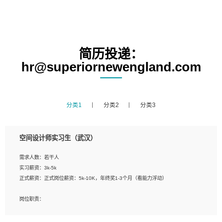
简历投递：
hr@superiornewengland.com
分类1
分类2
分类3
空间设计师实习生（武汉）
需求人数：若干人
实习薪资：3k-5k
正式薪资：正式岗位薪资：5k-10K，年终奖1-3个月（看能力浮动）
岗位职责：
1、 沟通客户需求，分析其实施的可行性，辅助项目经理完成展示策划、设计；
2、 把握设计时间节点，控制设计进度，完成展示设计任务；