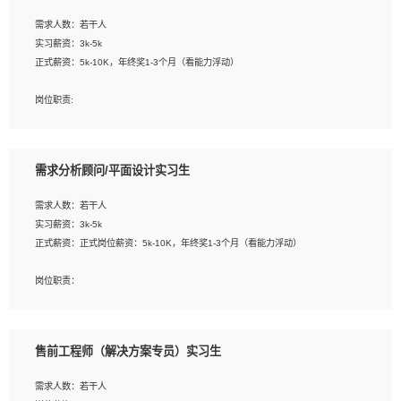
工作要求:
需求人数：若干人
1. 熟悉 Javascript, CSS, HTML, Vue, Git;
实习薪资：3k-5k
2. 熟悉前端常用框架, 能独立完成设计给予的 UI 效果;
正式薪资：5k-10K，年终奖1-3个月（看能力浮动）
3. 有良好的代码习惯, 低级错误出现频率低;
4. 具备优秀的沟通和协调能力，能承受比较大的工作压力;
岗位职责:
5. 自我驱动力强, 能自主学习新知识新技术, 并具有较强的自学能力;
1. 为企业客户提供软件技术服务。包括安装、升级、配置、调优、故障诊断等工
6. 了解前端设计及后端开发, 可快速和同事对接工作;
作；
7. 了解或熟悉 WebGL 及相关框架优先。
2. 在此基础上，并能为客户提供客户化技术支持方案，提升软件使用效率与价值。
需求分析顾问/平面设计实习生
任职要求:
需求人数：若干人
1. 计算机专业相关背景；
实习薪资：3k-5k
2. 自我学习和动手能力强，对操作系统、数据库有一定基础和兴趣；
正式薪资：正式岗位薪资：5k-10K，年终奖1-3个月（看能力浮动）
3.沟通能力强、有基础客户服务意识。
岗位职责：
1、 沟通客户需求，分析其实施的可行性，辅助项目经理完成展示策划、设计；
2、 把握设计时间节点，控制设计进度，完成展示设计任务；
3、配合平面设计师完成项目最终的整体汇报方案；参与项目例会，项目完工总结报
售前工程师（解决方案专员）实习生
告，设计项目文件管理和资料库维护；
4、 创新设计表现形式，优化流程、提高设计工作效率；
需求人数：若干人
5、 设计内容包括但不限于：展厅/博物馆/展馆的规划与空间设计，人机界面设计，