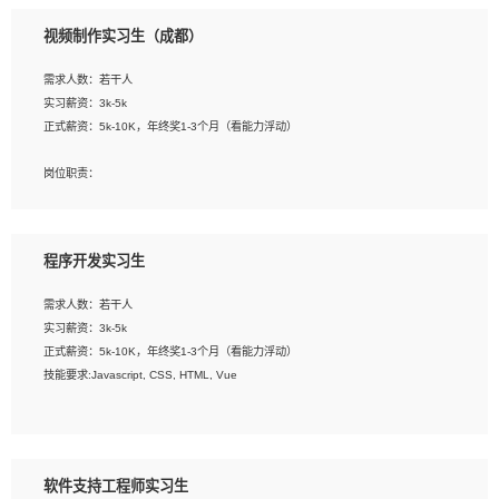
3、配合平面设计师完成项目最终的整体汇报方案；参与项目例会，项目完工总结报
视频制作实习生（成都）
告，设计项目文件管理和资料库维护；
4、 创新设计表现形式，优化流程、提高设计工作效率；
需求人数：若干人
5、 设计内容包括但不限于：展厅/博物馆/展馆的规划与空间设计，人机界面设计，
实习薪资：3k-5k
标志及吉祥物设计，效果图后期处理等。
正式薪资：5k-10K，年终奖1-3个月（看能力浮动）
岗位要求：
岗位职责：
1、艺术设计类相关专业；
1、各类企业宣传片视频的剪辑和片头片尾包装；
2、热爱展览展示设计工作，熟悉行业动向，设计专业知识和产品专业知识；
2、广告片的后期剪辑与整体特效合成；
3、具有良好的人际沟通、准确判断客户需求并执行的能力、较强的团队合作能力和
3、特效及动画制作并了解后期合成软件。
服务意识。
程序开发实习生
岗位要求：
需求人数：若干人
1、热爱影视，责任心强，有强烈的兴趣和后期制作的主观能动性；
实习薪资：3k-5k
2、熟练使用After Effect、Photo Shop、熟练掌握视频剪辑和特效包装软件；
正式薪资：5k-10K，年终奖1-3个月（看能力浮动）
3、能对影片后期进行整体调色控制，具备一定审美感；
技能要求:Javascript, CSS, HTML, Vue
4、在剪辑上会思考，有一定编导思维；
5、踏实， 勤奋，愿意在工作中不断学习，提高自我；
工作职责：
6、能与同事友好相处。
1. 负责公司的前端项目的开发;
2. 负责公司已有项目的维护及迭代;
软件支持工程师实习生