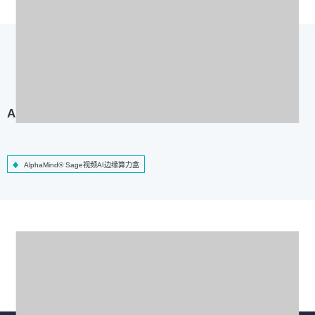
AlphaMind® Sage视频AI边缘算力盒
AlphaMind® Sage视频AI边缘算力盒