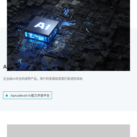
AlphaMind® AI能力开放平台
企业级AI中台的成熟产品，用户的发展就是我们前进的目标
AlphaMind® AI能力开放平台