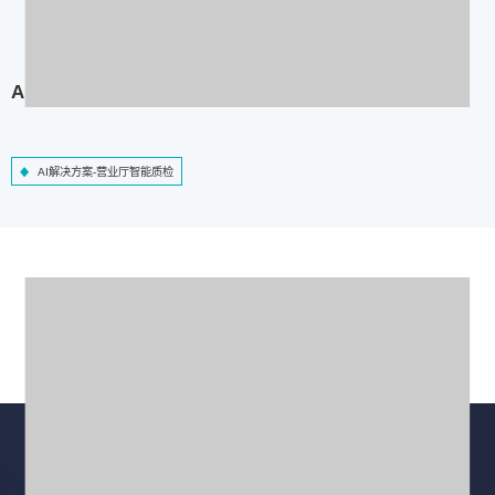
AI解决方案-营业厅智能质检
AI解决方案-营业厅智能质检