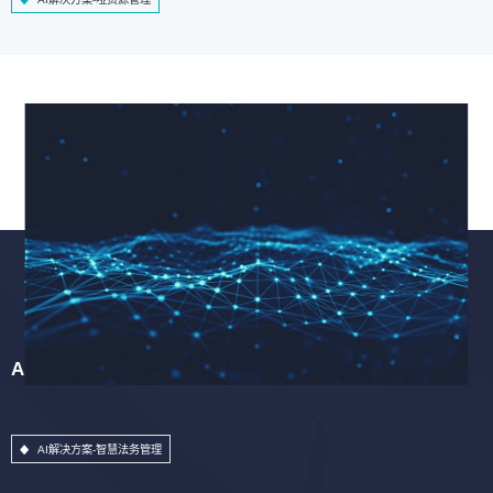
AI解决方案-智慧法务管理
AI解决方案-智慧法务管理