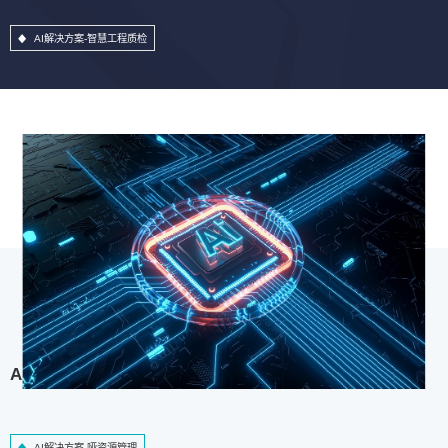
AI解决方案-智慧工程质检
AI解决方案-哑资源管理
AI解决方案-哑资源管理