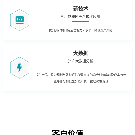
新技术
AI、物联网等新技术应用
提升资产的日常运营能力和水平，降低资产风险
大数据
资产大数据分析
提供产品、投资规划与效益评估所需参考的资产利用率以及成本与效
益等信息和模型；提升资产管理决策能力
客户价值