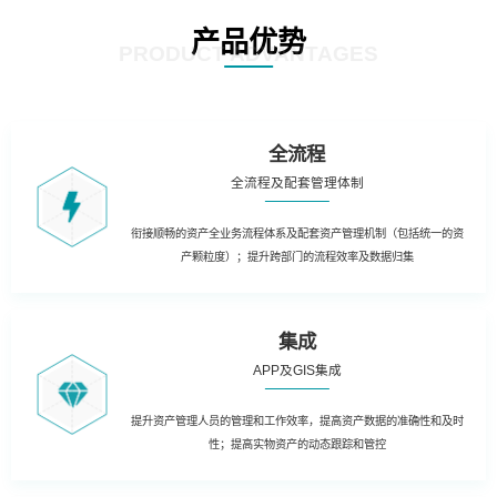
产品优势
PRODUCT ADVANTAGES
全流程
全流程及配套管理体制
衔接顺畅的资产全业务流程体系及配套资产管理机制（包括统一的资
产颗粒度）；提升跨部门的流程效率及数据归集
集成
APP及GIS集成
提升资产管理人员的管理和工作效率，提高资产数据的准确性和及时
性；提高实物资产的动态跟踪和管控