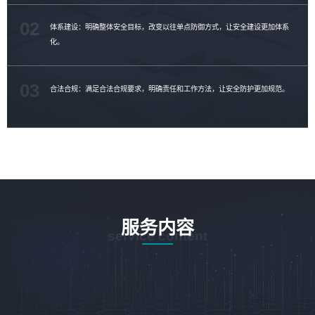
02
体系建设：明确整体安全目标，改变以往单点防御方式，让安全建设更加体系
化。
03
合法合规：满足合法合规要求，明确责任和工作方法，让安全防护更加规范。
服务内容
service content