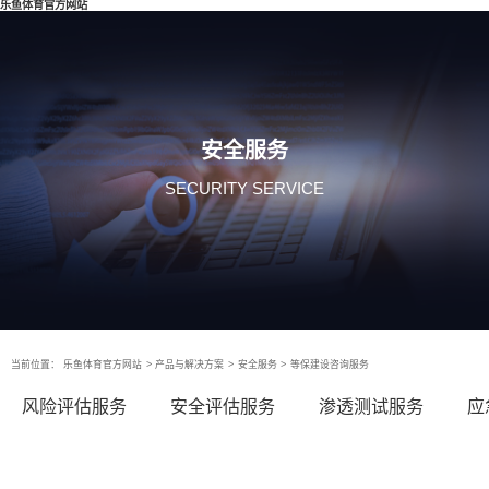
乐鱼体育官方网站
安全服务
SECURITY SERVICE
当前位置：
乐鱼体育官方网站
>
产品与解决方案
>
安全服务
>
等保建设咨询服务
风险评估服务
安全评估服务
渗透测试服务
应