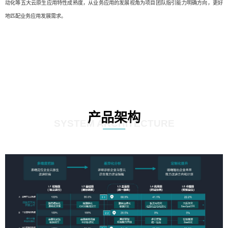
动化等五大云原生应用特性成熟度，从业务应用的发展视角为项目团队指引能力明确方向，更好
地匹配业务应用发展需求。
产品架构
SYSTEM ARCHITECTURE