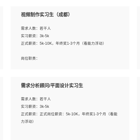
视频制作实习生（成都）
需求人数：若干人
实习薪资：3k-5k
正式薪资：5k-10K，年终奖1-3个月（看能力浮动）
岗位职责：
1、各类企业宣传片视频的剪辑和片头片尾包装；
2、广告片的后期剪辑与整体特效合成；
3、特效及动画制作并了解后期合成软件。
需求分析顾问/平面设计实习生
岗位要求：
需求人数：若干人
1、热爱影视，责任心强，有强烈的兴趣和后期制作的主观
实习薪资：3k-5k
能动性；
正式薪资：正式岗位薪资：5k-10K，年终奖1-3个月（看能
2、熟练使用After Effect、Photo Shop、熟练掌握视频剪辑
力浮动）
和特效包装软件；
3、能对影片后期进行整体调色控制，具备一定审美感；
岗位职责：