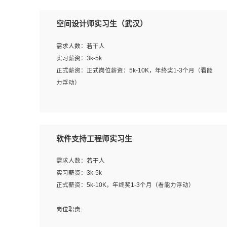
空间设计师实习生（武汉）
需求人数：若干人
实习薪资：3k-5k
正式薪资：正式岗位薪资：5k-10K，年终奖1-3个月（看能
力浮动）
岗位职责：
1、 沟通客户需求，分析其实施的可行性，辅助项目经理完
成展示策划、设计；
软件支持工程师实习生
2、 把握设计时间节点，控制设计进度，完成展示设计任
务；
需求人数：若干人
3、配合平面设计师完成项目最终的整体汇报方案；参与项
实习薪资：3k-5k
目例会，项目完工总结报告，设计项目文件管理和资料库维
正式薪资：5k-10K，年终奖1-3个月（看能力浮动）
护；
4、 创新设计表现形式，优化流程、提高设计工作效率；
岗位职责:
5、 设计内容包括但不限于：展厅/博物馆/展馆的规划与空
1. 为企业客户提供软件技术服务。包括安装、升级、配置、