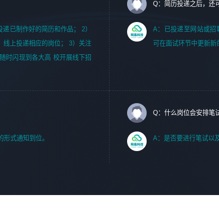
Q：简历投递之后，还
m，投递已制作好的简历和作品； 2）
A：已投递至网站或招
，线上投递相应的岗位； 3）关注
可在面试环节中更新新
随时闪现到各大高 校开展线下招
Q：什么岗位会安排笔
的形式通知到位。
A：是否要进行笔试以