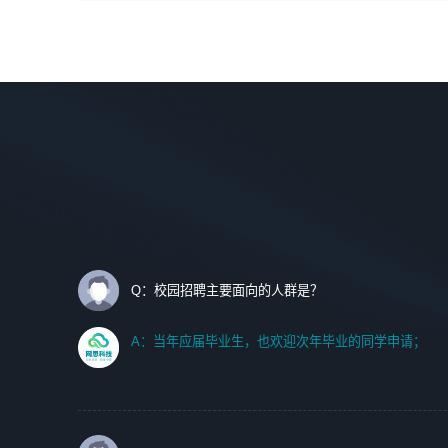
间设计，人机界面设计，标志及吉祥物设计，效果图后期处
调优、故障诊断等工作；
理等。
2. 在此基础上，并能为客户提供客户化技术支持方案，提升
软件使用效率与价值。
岗位要求：
1、艺术设计类相关专业；
任职要求:
2、热爱展览展示设计工作，熟悉行业动向，设计专业知识
1. 计算机专业相关背景；
和产品专业知识；
2. 自我学习和动手能力强，对操作系统、数据库有一定基础
3、具有良好的人际沟通、准确判断客户需求并执行的能
和兴趣；
力、较强的团队合作能力和服务意识。
3.沟通能力强、有基础客户服务意识。
Q：校园招聘主要面向的人群是？
A：当年应届毕业生，也欢迎次年毕业的同学申请；