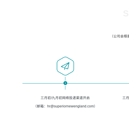
S
（公司会根
三月初/九月初网络投递渠道开启
三月
（邮箱：hr@superiornewengland.com）