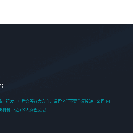
学能力;
案编写、项目申报方案编写；
6. 了解前端设计及后端开发, 可快速和同事对接工作;
2、人才队伍建设：完善SPL人才沉淀，积聚力量，为公司
7. 了解或熟悉 WebGL 及相关框架优先。
各省项目打单提供全面支撑。
任职要求：
1. 熟悉 Javascript, CSS, HTML, Vue, Git;
2. 熟悉 前端常用框架, 能独立完成设计给予的 UI 效果;
3. 有良好的代码习惯, 低级错误出现频率低;
4. 具备优秀的沟通和协调能力，能承受比较大的工作压力;
5. 自我驱动力强, 能自主学习新知识新技术, 并具有较强的自
学能力;
6. 了解前端设计及后端开发, 可快速和同事对接工作;
吗？
7. 了解或熟悉 WebGL 及相关框架优先。
（岗位人员专职于行业应用解决方案、项目申报方案、投标
场、研发、中后台等各大方向，请同学们不要重复投递，公司 内
方案的策划编写）
岗机制，优秀的人总会发光！