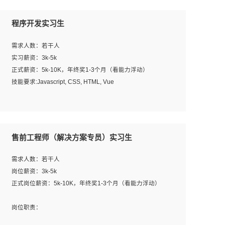
程序开发实习生
需求人数：若干人
实习薪资：3k-5k
正式薪资：5k-10K，年终奖1-3个月（看能力浮动）
技能要求:Javascript, CSS, HTML, Vue
工作职责：
1. 负责公司的前端项目的开发;
2. 负责公司已有项目的维护及迭代;
售前工程师（解决方案专员）实习生
工作要求:
需求人数：若干人
1. 熟悉 Javascript, CSS, HTML, Vue, Git;
岗位薪资：3k-5k
2. 熟悉前端常用框架, 能独立完成设计给予的 UI 效果;
正式岗位薪资：5k-10K，年终奖1-3个月（看能力浮动）
3. 有良好的代码习惯, 低级错误出现频率低;
4. 具备优秀的沟通和协调能力，能承受比较大的工作压力;
岗位职责：
5. 自我驱动力强, 能自主学习新知识新技术, 并具有较强的自
1、完成主要工作：项目解决方案策划与编写，项目投标方