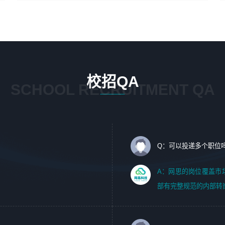
4、在剪辑上会思考，有一定编导思维；
1、 沟通客户需求，分析其实施的可行性，辅助项目经理完
5、踏实， 勤奋，愿意在工作中不断学习，提高自我；
成展示策划、设计；
6、能与同事友好相处。
2、 把握设计时间节点，控制设计进度，完成展示设计任
务；
3、配合平面设计师完成项目最终的整体汇报方案；参与项
目例会，项目完工总结报告，设计项目文件管理和资料库维
校招QA
护；
SCHOOL RECRUITMENT QA
4、 创新设计表现形式，优化流程、提高设计工作效率；
5、 设计内容包括但不限于：展厅/博物馆/展馆的规划与空
间设计，人机界面设计，标志及吉祥物设计，效果图后期处
理等。
Q：可以投递多个职位
岗位要求：
1、艺术设计类相关专业；（其中需求分析顾问不限专业）
A：网思的岗位覆盖市
2、热爱展览展示设计工作，熟悉行业动向，设计专业知识
部有完整规范的内部转
和产品专业知识；
3、具有良好的人际沟通、准确判断客户需求并执行的能
力、较强的团队合作能力和服务意识。