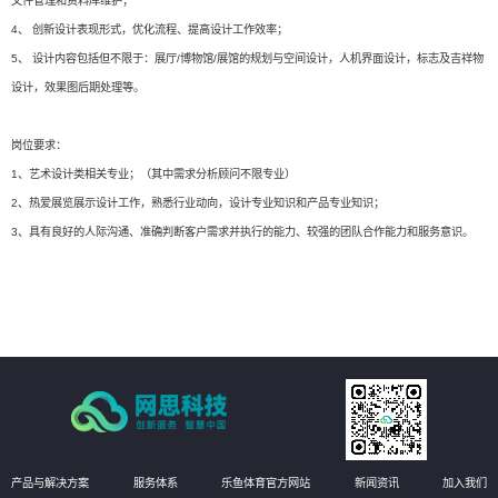
文件管理和资料库维护；
4、 创新设计表现形式，优化流程、提高设计工作效率；
5、 设计内容包括但不限于：展厅/博物馆/展馆的规划与空间设计，人机界面设计，标志及吉祥物
设计，效果图后期处理等。
岗位要求：
1、艺术设计类相关专业；（其中需求分析顾问不限专业）
2、热爱展览展示设计工作，熟悉行业动向，设计专业知识和产品专业知识；
3、具有良好的人际沟通、准确判断客户需求并执行的能力、较强的团队合作能力和服务意识。
产品与解决方案
服务体系
乐鱼体育官方网站
新闻资讯
加入我们