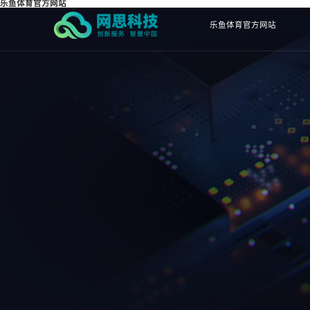
乐鱼体育官方网站
乐鱼体育官方网站