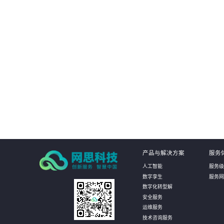
产品与解决方案
服务
人工智能
服务
数字孪生
服务
数字化转型解
安全服务
运维服务
技术咨询服务