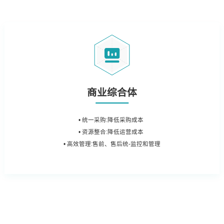
商业综合体
• 统一采购:降低采购成本
• 资源整合:降低运营成本
• 高效管理:售前、售后统-监控和管理