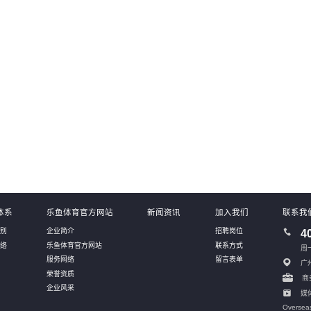
体系
乐鱼体育官方网站
新闻资讯
加入我们
联系我
级别
企业简介
招聘岗位
4
网络
乐鱼体育官方网站
联系方式
周一
服务网络
留言表单
广
荣誉资质
商务
企业风采
媒体
Oversea