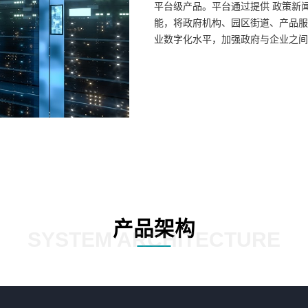
平台级产品。平台通过提供 政策新
能，将政府机构、园区街道、产品服
业数字化水平，加强政府与企业之间
产品架构
SYSTEM ARCHITECTURE