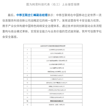
图为网思科技代表（右三）上台接受授牌
最后，
中移互联庄仁峰副总经理
表示：中移互联将在中国移动立足世界一流
信息服务科技创新公司战略定位的统一指导下，发挥运营商号卡安全能力优势，
携手产业伙伴构建中国特色网络安全治理体系，通过技术协同创新驱动业务流程
重构与商业模式革新，实现安全能力与业务价值的范式级突破，筑牢可信数字社
会安全基座。