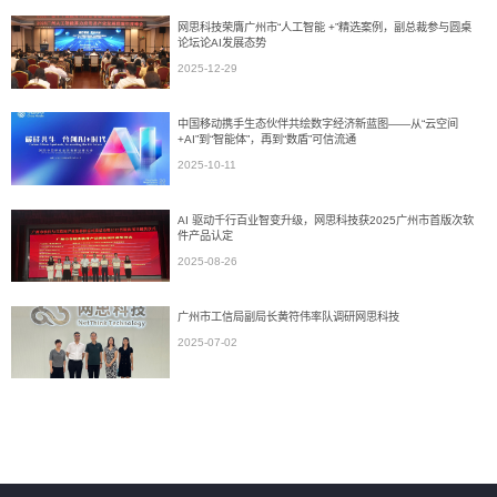
网思科技荣膺广州市“人工智能 +”精选案例，副总裁参与圆桌
论坛论AI发展态势
2025-12-29
中国移动携手生态伙伴共绘数字经济新蓝图——从“云空间
+AI”到“智能体”，再到“数盾”可信流通
2025-10-11
AI 驱动千行百业智变升级，网思科技获2025广州市首版次软
件产品认定
2025-08-26
广州市工信局副局长黄符伟率队调研网思科技
2025-07-02