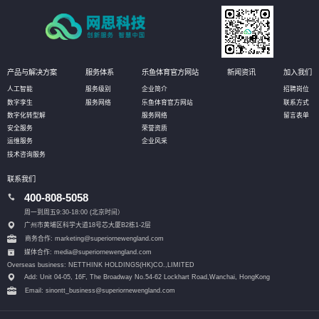
产品与解决方案
服务体系
乐鱼体育官方网站
新闻资讯
加入我们
人工智能
服务级别
企业简介
招聘岗位
数字孪生
服务网络
乐鱼体育官方网站
联系方式
数字化转型解
服务网络
留言表单
安全服务
荣誉资质
运维服务
企业风采
技术咨询服务
联系我们
400-808-5058
周一到周五9:30-18:00 (北京时间）
广州市黄埔区科学大道18号芯大厦B2栋1-2层
商务合作: marketing@superiornewengland.com
媒体合作: media@superiornewengland.com
Overseas business: NETTHINK HOLDINGS(HK)CO.,LIMITED
Add: Unit 04-05, 16F, The Broadway No.54-62 Lockhart Road,
Wanchai, HongKong
Email: sinontt_business@superiornewengland.com