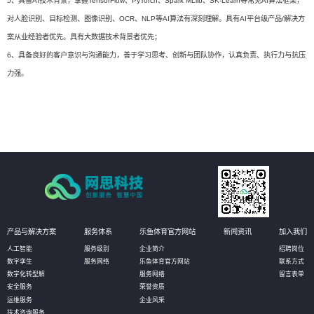
5、具备AI技术背景，掌握TensorFlow、PyTorch、Spark MLlib、SK-Learn等常见AI算法框架，
对人脸识别、目标检测、图像识别、OCR、NLP等AI算法有深刻理解。具有AI平台级产品/解决方
案从业经验者优先。具有大数据技术背景者优先；
6、具备良好的客户意识与沟通能力，善于学习思考、创新与团队协作，认真负责、执行力与抗压
力强。
产品与解决方案
服务体系
乐鱼体育官方网站
新闻资讯
加入我们
人工智能
服务级别
企业简介
招聘岗位
数字孪生
服务网络
乐鱼体育官方网站
联系方式
数字化转型解
服务网络
留言表单
安全服务
荣誉资质
运维服务
企业风采
技术咨询服务